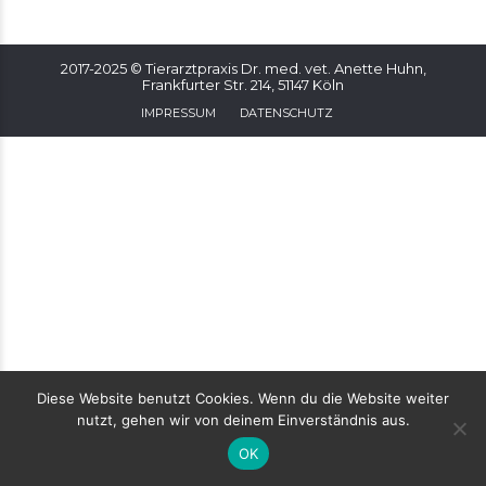
2017-2025 © Tierarztpraxis Dr. med. vet. Anette Huhn,
Frankfurter Str. 214, 51147 Köln
IMPRESSUM
DATENSCHUTZ
Diese Website benutzt Cookies. Wenn du die Website weiter
nutzt, gehen wir von deinem Einverständnis aus.
OK