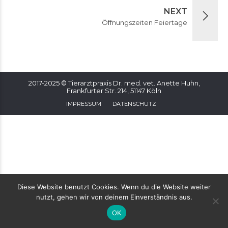
NEXT
Öffnungszeiten Feiertage
2017-2025 © Tierarztpraxis Dr. med. vet. Anette Huhn,
Frankfurter Str. 214, 51147 Köln
IMPRESSUM
DATENSCHUTZ
Diese Website benutzt Cookies. Wenn du die Website weiter
nutzt, gehen wir von deinem Einverständnis aus.
OK